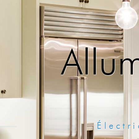
Allum
Élec