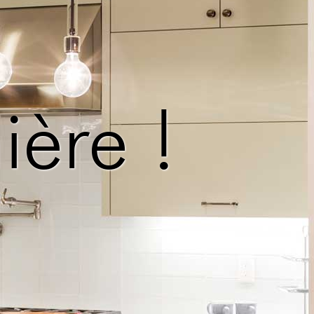
ière !